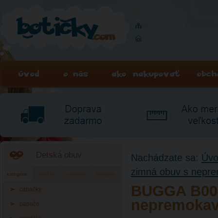
Detská obuv
Nachádzate sa:
Úv
zimná obuv s nep
kategórie
značky
veľkosti
pohlavie
BUGGA B001
capačky
nepremoka
papuče