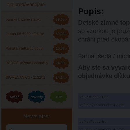
Najpredávanejšie
Popis:
pánske kožené šľapky
39,05,-
Detské zimné to
so vzorkou je pruž
Barea 006053
Jokker 05-503P dámske
69,93,-
chráni pred okopá
zdravotné šľapky
Pánská stielka do obuvi
15,58,-
Farba: šedá / mod
JOKKER
BABICE kožené topánočky
14,99,-
Aby ste sa vyvaro
objednávke dĺžku
BA-044
BIOMECANICS - 212202
24,14,-
celoročná obuv
veľkosť obuvi Eur
vnútorný rozmer obuvi v mm
Newsletter
veľkosť obuvi Eur
vnútorný rozmer obuvi v mm