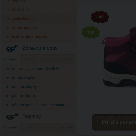
sandále
poltopánky
-10%
zimné topánky
detské gumáky
textilná obuv - tenisky
Zdravotná obuv
kategórie
značky
veľkosti
pohlavie
rehabilitačná obuv JOKKER
detské šľapky
dámske šľapky
pánske šľapky
dámské pantofle s ornamentom
Doplnky
Pri nákupe nad 
kategórie
značky
veľkosti
pohlavie