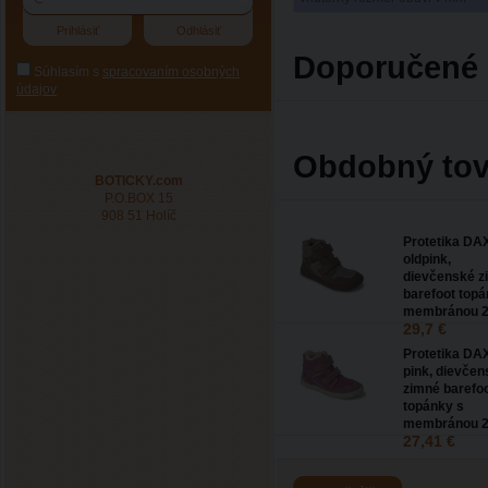
Doporučené 
Súhlasím s
spracovaním osobných
údajov
Obdobný tov
BOTICKY.com
P.O.BOX 15
908 51 Holíč
Protetika DAX
oldpink,
dievčenské z
barefoot topá
membránou 2
29,7 €
Protetika DAX
pink, dievčen
zimné barefo
topánky s
membránou 2
27,41 €