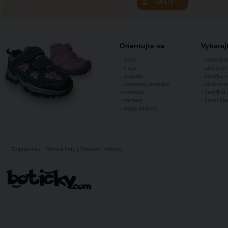
Orientujte sa
Vybera
-
úvod
-
vyberám
-
o nás
-
ako zmer
-
aktuality
-
tabuľka v
-
kamenná predajňa
-
ošetrovan
-
kontakty
-
certifikát 
-
partneri
-
často kl
-
mapa stránok
Dopravníky
|
Dětské boty
|
Zateplení střechy