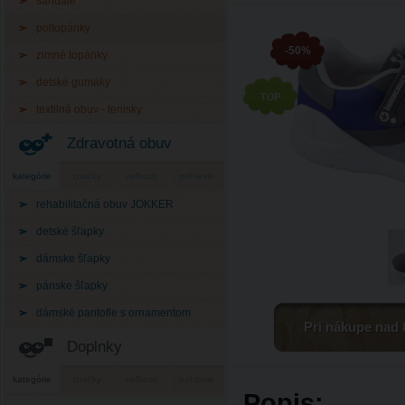
sandále
poltopánky
-50%
zimné topánky
detské gumáky
textilná obuv - tenisky
Zdravotná obuv
kategórie
značky
veľkosti
pohlavie
rehabilitačná obuv JOKKER
detské šľapky
dámske šľapky
pánske šľapky
dámské pantofle s ornamentom
Pri nákupe nad 
Doplnky
kategórie
značky
veľkosti
pohlavie
Popis: