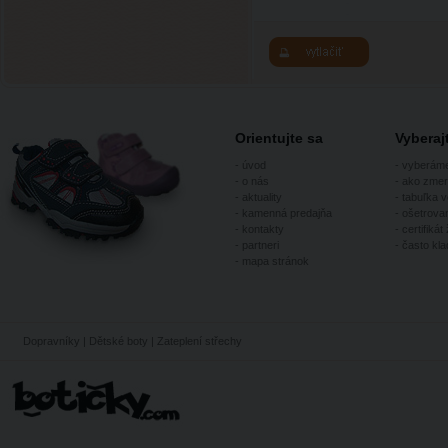
Orientujte sa
Vybera
-
úvod
-
vyberám
-
o nás
-
ako zmer
-
aktuality
-
tabuľka v
-
kamenná predajňa
-
ošetrovan
-
kontakty
-
certifikát 
-
partneri
-
často kl
-
mapa stránok
Dopravníky
|
Dětské boty
|
Zateplení střechy