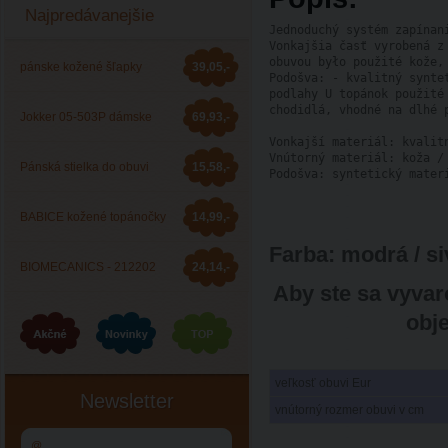
Najpredávanejšie
Jednoduchý systém zapínan
Vonkajšia časť vyrobená z
obuvou było použité kože,
pánske kožené šľapky
39,05,-
Podošva: - kvalitný synte
podlahy U topánok použité
chodidlá, vhodné na dlhé p
Barea 006053
Jokker 05-503P dámske
69,93,-
Vonkajší materiál: kvalitn
Vnútorný materiál: koža / 
zdravotné šľapky
Pánská stielka do obuvi
15,58,-
Podošva: syntetický mater
JOKKER
BABICE kožené topánočky
14,99,-
Farba
:
modrá / siv
BA-044
BIOMECANICS - 212202
24,14,-
Aby ste sa vyvar
celoročná obuv
obj
veľkosť obuvi Eur
Newsletter
vnútorný rozmer obuvi v cm