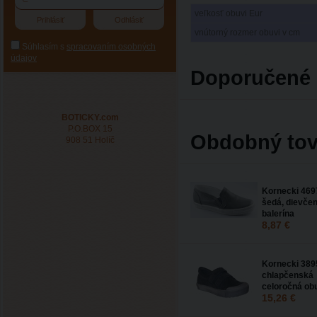
veľkosť obuvi Eur
vnútorný rozmer obuvi v cm
Súhlasím s
spracovaním osobných
údajov
Doporučené 
BOTICKY.com
P.O.BOX 15
Obdobný tov
908 51 Holíč
Kornecki 469
šedá, dievče
balerína
8,87 €
Kornecki 389
chlapčenská
celoročná ob
15,26 €