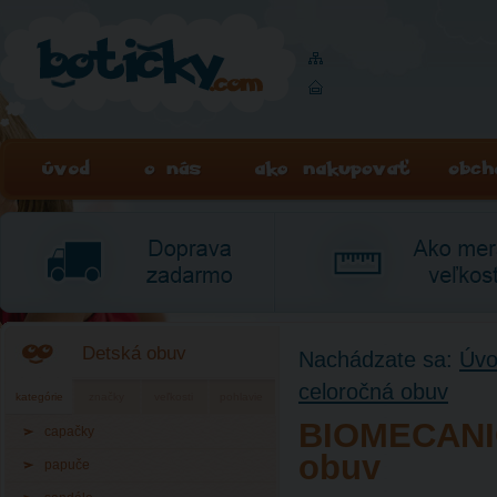
Detská obuv
Nachádzate sa:
Úv
celoročná obuv
kategórie
značky
veľkosti
pohlavie
BIOMECANIC
capačky
obuv
papuče