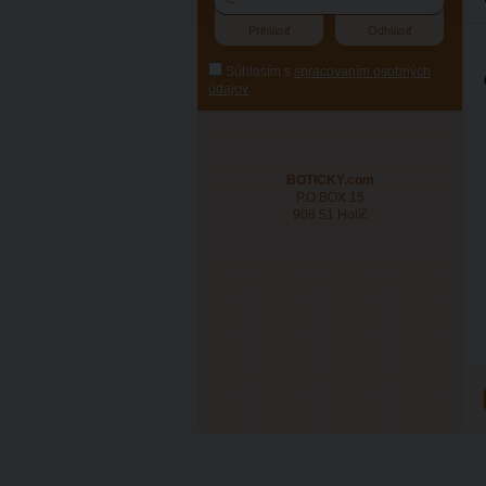
Súhlasím s
spracovaním osobných
údajov
BOTICKY.com
P.O.BOX 15
908 51 Holíč