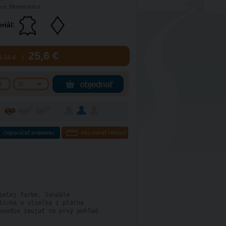
ca: Biomecanics
riál:
25,6 €
1,15 €
/
ielej farbe. Sandále 
šívka a stielka z plátna
ovedie zaujať na prvý pohľad.
