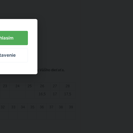
hlasím
tavenie
jednávke dĺžku chodidla Vášho dieťaťa.
23
24
25
26
27
28
16,5
17
17,5
32
33
34
35
36
37
38
39