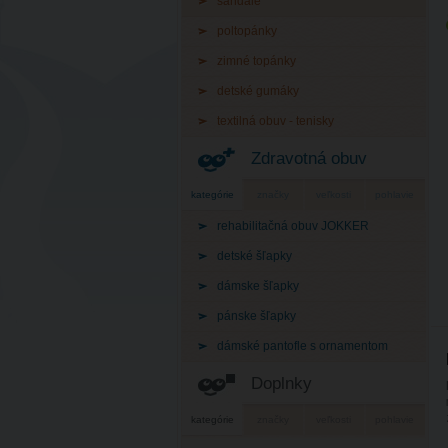
sandále
poltopánky
zimné topánky
detské gumáky
textilná obuv - tenisky
Zdravotná obuv
kategórie
značky
veľkosti
pohlavie
rehabilitačná obuv JOKKER
detské šľapky
dámske šľapky
pánske šľapky
dámské pantofle s ornamentom
Doplnky
kategórie
značky
veľkosti
pohlavie