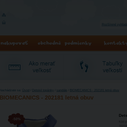
Rozšírené vyhľad
Nachádzate sa:
Úvod
/
Detské topánky
/
sandále
/
BIOMECANICS - 202181 letná obuv
BIOMECANICS - 202181 letná obuv
Det
-50%
Kód 
2021