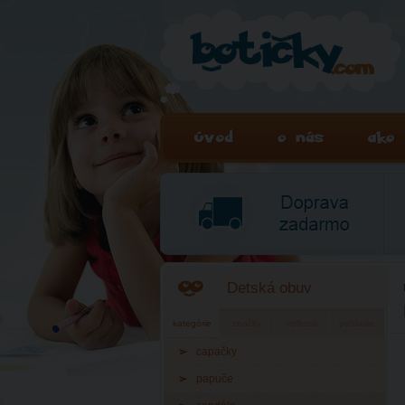
Detská obuv
kategórie
značky
veľkosti
pohlavie
capačky
papuče