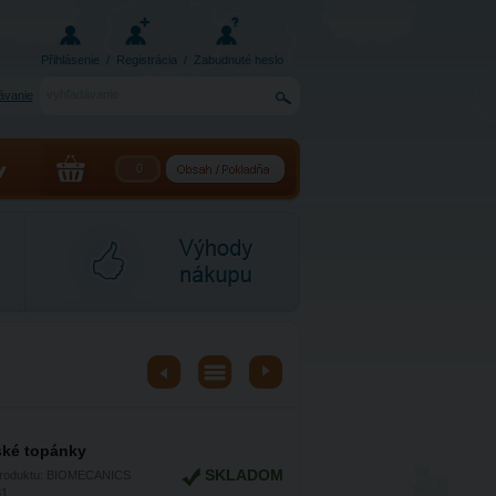
Přihlásenie
/
Registrácia
/
Zabudnuté heslo
ávanie
0
ské topánky
SKLADOM
produktu: BIOMECANICS
81