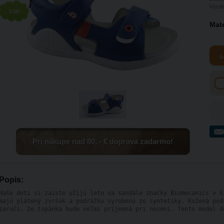
Výrob
Mate
5
Pri nákupe nad 80, - € doprava zadarmo!
Popis:
Naše deti si zaiste užijú leto sa sandále značky Biomecanics v b
majú plátený zvršok a podrážku vyrobenú zo syntetiky. Kožená pod
zaručí, že topánka bude veľmi príjemná pri nosení. Tento model d